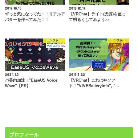
2019.10.16
2018.12.17
ずっと気になってた！！リアルア
【VRChat】ライト(光源)を使っ
バターを作ってみた！！
て明るくしてみよう♪♪
ソフト
ソフト
2024.1.3
2019.3.22
バ美肉加速！"EaseUS Voice
【VRChat】これは神ソフ
Wave"【PR】
ト！"VIVEBatteryInfo", "…
プロフィール