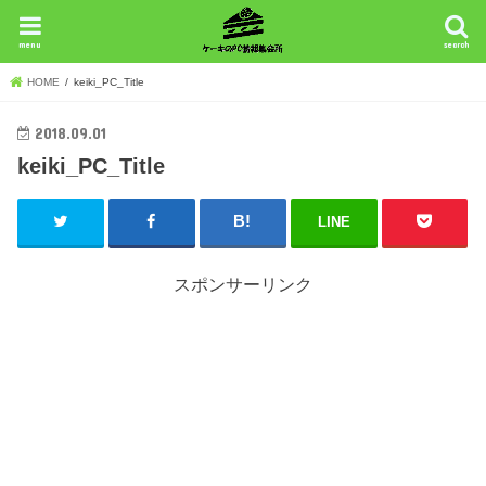
menu
search
HOME
keiki_PC_Title
2018.09.01
keiki_PC_Title
LINE
スポンサーリンク