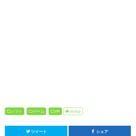
)
ィ
ン
ド
ウ
で
開
き
ま
す
)
ソフト
ゲーム
VR
pickup
ツイート
シェア