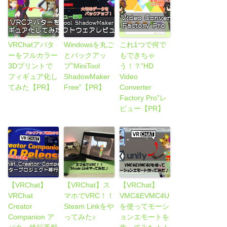
VRChatアバタ
Windowsを丸ご
これ1つで何で
ーをフルカラー
とバックアッ
もできちゃ
3Dプリントで
プ”MiniTool
う！？”HD
フィギュア化し
ShadowMaker
Video
てみた【PR】
Free”【PR】
Converter
Factory Pro”レ
ビュー【PR】
【VRChat】
【VRChat】ス
【VRChat】
VRChat
マホでVRC！！
VMC&EVMC4U
Creator
Steam Linkをや
を使ってモーシ
Companion ア
ってみた♪
ョンエモートを