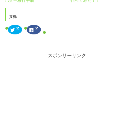
バター移行手順
作ってみた！！
共有:
ク
F
リ
a
ッ
c
ク
e
し
b
て
o
T
o
w
k
スポンサーリンク
i
で
t
共
t
有
e
す
r
る
で
に
共
は
有
ク
(
リ
新
ッ
し
ク
い
し
ウ
て
ィ
く
ン
だ
ド
さ
ウ
い
で
(
開
新
き
し
ま
い
す
ウ