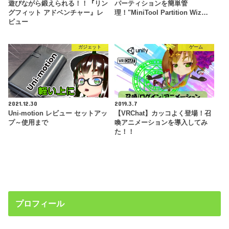
遊びながら鍛えられる！！『リン
パーティションを簡単管
グフィット アドベンチャー』レ
理！"MiniTool Partition Wiz…
ビュー
ガジェット
ゲーム
2021.12.30
2019.3.7
Uni-motion レビュー セットアッ
【VRChat】カッコよく登場！召
プ～使用まで
喚アニメーションを導入してみ
た！！
プロフィール